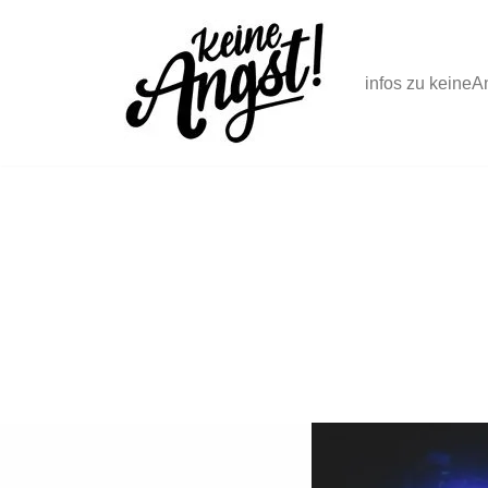
Zum
infos zu keineA
Inhalt
springen